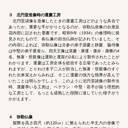
３ 北円堂造像時の運慶工房
北円堂諸像を造像したときの運慶工房はどのような具合で
あったか。重要な手がかりとなるのが、弥勒仏坐像の台座反
花内部に記された墨書です。昭和9年（1934）の修理時に発
見されたもので、各仏像の担当仏師が記されていました。そ
の内容によれば、弥勒仏像は古参の弟子源慶と静慶、脇侍像
は中堅の弟子運覚ら、四天王像は湛慶・康運・康弁・康勝の4
名、無著・世親像は運助と運賀の2名により製作されたことが
わかります。運慶は工房全体を総括する立場であったとみら
れますが、とりわけ末子二人が担当した無著・世親像のすぐ
れた出来栄えからみれば、そこに運慶の強力な指導が及んで
いたことは明らかでしょう。このように北円堂諸像の製作当
時、運慶率いる工房は、ベテラン・中堅・若手が揃う理想的
な工房として、もっとも成熟した段階に達していた様子がう
かがえます。
４ 弥勒仏像
髪際を高さ四尺（約120㎝）に整えられた半丈六の坐像で