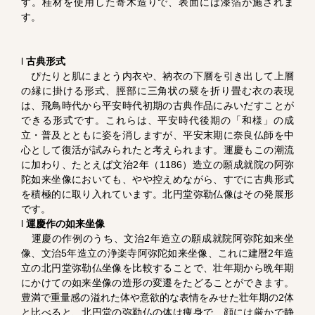
す。桂材を使用した寄木造りで、表面には漆箔が施されま
す。
l
古典形式
ぴたりと肌にまとう内衣や、衲衣の下層を引き出して上層
の縁に掛ける形式、脛部に三角状の襞を折り畳む衣の表現
は、飛鳥時代から平安時代初期の古典作品にみいだすことが
できる形式です。これらは、平安時代後期の「和様」の成
立・普及とともに姿を消しますが、平安末期に奈良仏師を中
心として復活が試みられたと考えられます。運慶もこの潮流
に加わり、たとえば文治2年（1186）造立の願成就院の阿弥
陀如来坐像においても、やや控えめながら、すでに古典形式
を積極的に取り入れています。北円堂弥勒仏像はその発展形
です。
l
運慶作の如来坐像
運慶の作例のうち、文治2年造立の願成就院阿弥陀如来坐
像、文治5年造立の浄楽寺阿弥陀如来坐像、これに建暦2年造
立の北円堂弥勒仏坐像を比較することで、壮年期から晩年期
にかけての如来坐像の造形の変遷をたどることができます。
豊満で重量感の溢れた体や意欲的な表情をみせた壮年期の2体
と比べると、北円堂の弥勒仏の体は痩身で、顔には厳かで静