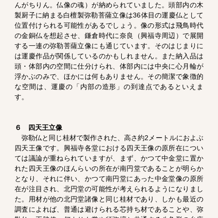
んがちりん。仏像の魂）が納められていました。頭部内の木
製厨子に納まる白檀製弥勒菩薩立像は36体目の運慶仏として
位置付けられる可能性があるでしょう。像の形式は飛鳥時代
の金銅仏を想起させ、鎌倉時代に奈良（興福寺周辺）で展開
する一連の弥勒菩薩立像にも通じています。そのはじまりに
は運慶作品が関係しているのかもしれません。また納入品は
頭・体部内の空間に仕分けられ、体部内には中央に心月輪が
浮かぶのみで、ほかには何もありません。その簡潔で象徴的
な空間は、運慶の「内部の造形」の到達点であるといえま
す。
６ 四天王立像
弥勒仏と同じ桂材で製作された、高さ約2メートルにおよぶ
四天王像です。興福寺各堂における四天王像の原所在につい
ては議論が重ねられていますが、まず、かつて中金堂に置か
れた四天王像のほんらいの所在が南円堂であることが明らか
となり、それに伴い、かつて南円堂にあった中金堂像の原所
在が注目され、北円堂の可能性が考えられるようになりまし
た。用材が他の北円堂諸像と同じ桂材であり、しかも最近の
調査によれば、普通は避けられる芯持ち材であることや、弥