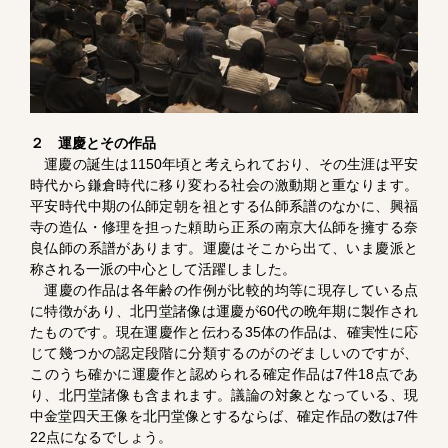
２ 運慶とその作品
運慶の誕生は1150年頃と考えられており、その生涯は平安
時代から鎌倉時代に移り変わる社会の激動期と重なります。
平安時代中期の仏師定朝を祖とする仏師系譜のなかに、興福
寺の造仏・修理を担った頼助ら正系の南京大仏師を擁する奈
良仏師の系譜があります。運慶はそこから出て、いま慶派と
称される一派の中心として活躍しました。
運慶の作品は各年齢の作例が比較的均等に現存している点
に特徴があり、北円堂諸像は運慶が60代の晩年期に製作され
たものです。現在運慶作と伝わる35体の作品は、確実性に応
じて幾つかの認定段階に分類するのがのぞましいのですが、
このうち確かに運慶作と認められる確定作品は7件18点であ
り、北円堂諸像も含まれます。議論の対象となっている、現
中金堂四天王像を北円堂像とするならば、確定作品の数は7件
22点になるでしょう。