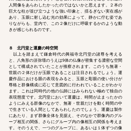
人間像をあらわしたかったのではないかと思えます。２本の
巨大な柱が並び立つような強い印象と、揺るぎない実在感が
あり、玉眼に射し込む光の効果によって、静かに佇む姿であ
りながらも、堂内で、この２像だけに呼吸するかのような動
きが感じられるのです。
８ 北円堂と運慶の時空間
以上を踏まえて鎌倉時代の興福寺北円堂の諸尊を考える
と、八角形の須弥壇のうえは9体の仏像が密集する濃密な空間
として構成されていたことが推察されます。このうち無著・
世親の２体だけが玉眼であることは注目されるでしょう。運
慶作品における眼の表現をみると、玉眼と彫眼の使い分けが
尊格と群像構成に応じて意図的に行われていることがわかり
ます。これは同時代の他の仏師にはみられない極めて独自の
表現態度です。北円堂において運慶は、時間が止まったかの
ようにみえる群像のなかで、無著・世親だけを動く時間の中
で生きている人間としてあらわしたのでしょう。運慶は製作
にあたり、まず群像全体を見据え、そのなかで群像内のグル
ープ相互の関係、さらにグループ内の像相互の関係を考えま
す。そのうえで、一つのグループに、あるいは１体ずつの像