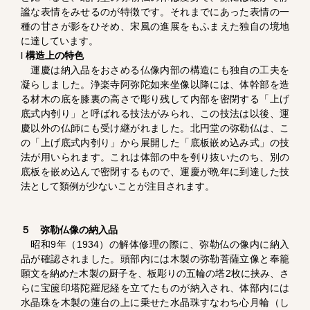
謐な表情をみせるのが特徴です。それまでにあった表情の一
種の甘さが影をひそめ、宋風の進展をもふまえた独自の境地
に達しています。
l
構造上の特色
運慶は納入品をおさめる仏像内部の構造にも独自の工夫を
凝らしました。浄楽寺阿弥陀如来坐像以降には、体幹部を造
る材木の底を膝裏の高さで彫り残して内部を密閉する「上げ
底式内刳り」と呼ばれる技法がみられ、この技法は以後、運
慶以外の仏師にも受け継がれました。北円堂の弥勒仏は、こ
の「上げ底式内刳り」から展開した「底板嵌め込み式」の技
法が用いられます。これは体部の中を刳り抜いたのち、別の
底板を嵌め込んで密閉するもので、運慶が晩年に到達した技
法として類例が少ないことが注目されます。
５ 弥勒仏像の納入品
昭和9年（1934）の解体修理の際に、弥勒仏の像内に納入
品が確認されました。頭部内には木製の弥勒菩薩立像と奉籠
願文を納めた木製の厨子を、板彫りの五輪の塔2枚に挟み、さ
らに宝篋印塔陀羅尼経を立てたものが納入され、体部内には
水晶珠を木製の蓮台の上に乗せた水晶珠すなわち心月輪（し