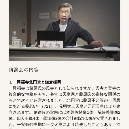
講演会の内容
１ 興福寺北円堂と鎌倉復興
興福寺は藤原氏の氏寺として知られますが、氏寺と官寺の
複合的な性格をもち、各堂は天皇家と藤原氏の密接な関係の
もとで次々と造営されました。北円堂は藤原不比等の一周忌
にあたる養老5年（721）、元明太上天皇と元正天皇により建
立されます。創建時の堂内には本尊弥勒像1体、脇侍菩薩像2
体、四天王像4体、羅漢像2体の合計9体の仏像が安置されまし
た。平安時代中期に一度火災により焼失したこともあり、治