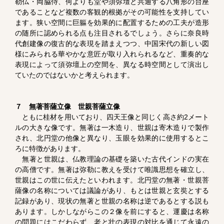
勒仏・両脇侍、何よりも堂や須弥壇と共通する八角形の台座
であることなど複数の客観的根拠がその可能性を支持してい
ます。狭い空間に巨軀を効果的に配置するための工夫が造形
の随所に認められる点も注目されるでしょう。さらに奈良時
代創建像の復古的な表現を踏まえつつ、中国宋代の新しい図
様にみられる華やかな意匠が取り入れられるなど、重奏的な
表現によって須弥壇上の空間を、異なる時空間として演出し
ていたのではないかと考えられます。
７ 無著菩薩立像 世親菩薩立像
ともに桂材を用いており、四天王像と同じく高さ約2メート
ルの大きな像です。無著は一木造り、世親は寄木造りで製作
され、北円堂の他像と異なり、玉眼を効果的に使用するとこ
ろに特徴があります。
無著と世親は、仏教理論の基礎を築いた古代インドの実在
の高僧です。無著は弥勒に教えを受けて唯識思想を確立し、
世親はこの世に伝えたといわれます。北円堂の無著・世親菩
薩像の名称については議論があり、もとは世親と玄奘とする
記録があり、現状の無著と世親の名称は逆であるとする説も
あります。しかしながらこの２像を前にすると、運慶は名称
の問題にはこだわらず、老と壮の表現の対比を通じて永遠の