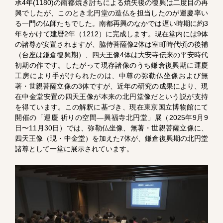
承4年(1180)の南都焼き討ちによる焼失後の復興は二度目の再
興でしたが、このとき北円堂の造仏を担当したのが運慶率い
る一門の仏師たちでした。南都再興のなかでは遅い時期に約3
年をかけて建暦2年（1212）に完成します。現在堂内には9体
の諸尊が安置されますが、脇侍菩薩像2体は室町時代頃の後補
（台座は鎌倉復興期）、四天王像4体は大安寺伝来の平安時代
初期の作です。したがって現存諸像のうち鎌倉復興期に運慶
工房により手がけられたのは、中尊の弥勒仏坐像および無
著・世親菩薩立像の3体ですが、近年の研究の成果により、現
在中金堂安置の四天王像が本来の北円堂像だという説が支持
を得ています。この解釈に基づき、現在東京国立博物館にて
開催の「運慶 祈りの空間―興福寺北円堂」展（2025年9月9
日〜11月30日）では、弥勒仏坐像、無著・世親菩薩立像に、
四天王像（現・中金堂）を加えた7体が、鎌倉復興期の北円堂
諸尊として一堂に展示されています。